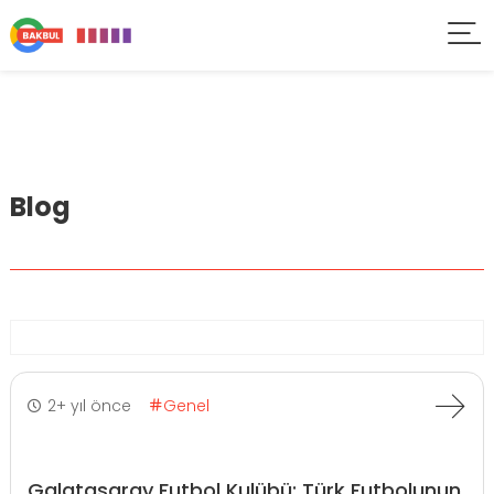
Blog
2+ yıl önce
Genel
Galatasaray Futbol Kulübü: Türk Futbolunun