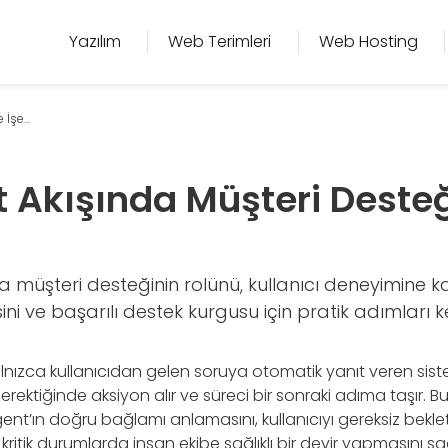
Yazılım
Web Terimleri
Web Hosting
İşe...
 Akışında Müşteri Desteğ
 müşteri desteğinin rolünü, kullanıcı deneyimine kat
isini ve başarılı destek kurgusu için pratik adımları k
yalnızca kullanıcıdan gelen soruya otomatik yanıt veren sistem
 gerektiğinde aksiyon alır ve süreci bir sonraki adıma taşır. B
gent’ın doğru bağlamı anlamasını, kullanıcıyı gereksiz bek
kritik durumlarda insan ekibe sağlıklı bir devir yapmasını sa