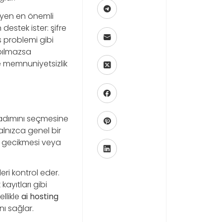
leyen en önemli
estek ister: şifre
s problemi gibi
pılmazsa
e memnuniyetsizlik
m adımını seçmesine
alnızca genel bir
NS gecikmesi veya
eri kontrol eder.
kayıtları gibi
llikle
ai hosting
nı sağlar.