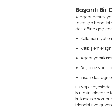
Başarılı Bir 
AI agent destek yapı
talep için hangi bil
desteğine geçilece
Kullanıcı niyetle
Kritik işlemler i
Agent yanıtlarını
Başarısız yanıtl
İnsan desteğine
Bu yapı sayesinde m
kalitesini ölçen ve 
kullanıcının sorunu
izlenebilir ve güve