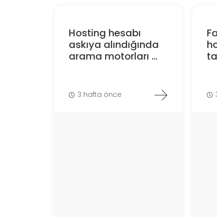
Hosting hesabı
F
askıya alındığında
ho
arama motorları ...
ta
3 hafta önce