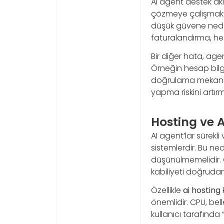
AI agent destek akı
çözmeye çalışmakt
düşük güvene neden 
faturalandırma, hes
Bir diğer hata, agen
Örneğin hesap bilg
doğrulama mekanizm
yapma riskini artır
Hosting ve A
AI agent’lar sürekl
sistemlerdir. Bu ne
düşünülmemelidir. Ge
kabiliyeti doğrudan 
Özellikle
ai hosting
önemlidir. CPU, bel
kullanıcı tarafında