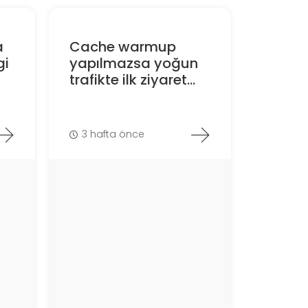
a
Cache warmup
gi
yapılmazsa yoğun
trafikte ilk ziyaret...
3 hafta önce