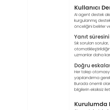
Kullanıcı Den
AI agent destek akı
kurgulanmış destek y
önceliğini belirler 
Yanıt süresini 
Sık sorulan sorular
otomatikleştirildiğ
uzmanlar daha karma
Doğru eskala
Her talep otomasyon
yapılandırma gerek
Burada önemli olan
bilgilerin eksiksiz ile
Kurulumda E