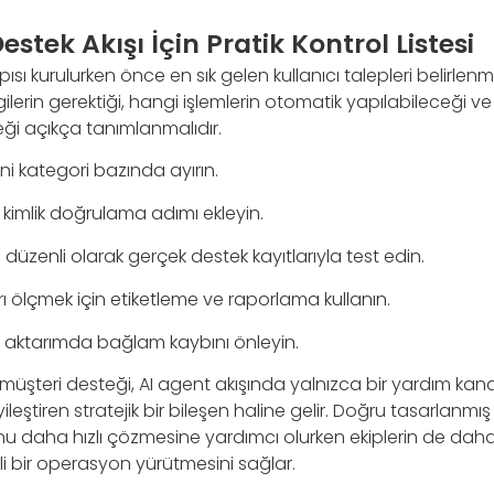
Destek Akışı İçin Pratik Kontrol Listesi
sı kurulurken önce en sık gelen kullanıcı talepleri belirlenm
gilerin gerektiği, hangi işlemlerin otomatik yapılabileceği v
ği açıkça tanımlanmalıdır.
rini kategori bazında ayırın.
çin kimlik doğrulama adımı ekleyin.
 düzenli olarak gerçek destek kayıtlarıyla test edin.
arı ölçmek için etiketleme ve raporlama kullanın.
 aktarımda bağlam kaybını önleyin.
üşteri desteği, AI agent akışında yalnızca bir yardım kanal
iyileştiren stratejik bir bileşen haline gelir. Doğru tasarlanmış
nu daha hızlı çözmesine yardımcı olurken ekiplerin de daha 
nli bir operasyon yürütmesini sağlar.