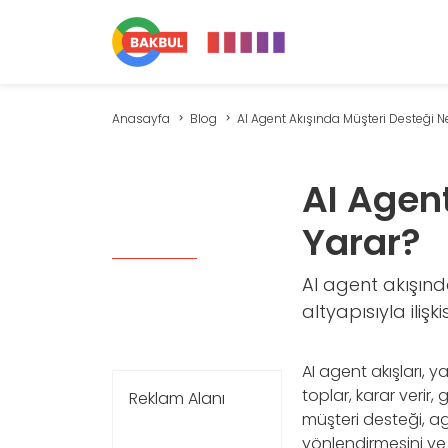
Anasayfa
Blog
AI Agent Akışında Müşteri Desteği Ne 
AI Agent
Yarar?
AI agent akışında
altyapısıyla ilişk
AI agent akışları, 
toplar, karar verir,
Reklam Alanı
müşteri desteği, a
yönlendirmesini ve 