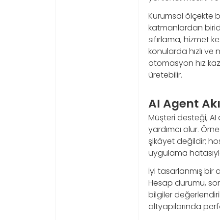
Kurumsal ölçekte ba
katmanlardan biridi
sıfırlama, hizmet k
konularda hızlı ve
otomasyon hız kaza
üretebilir.
AI Agent Ak
Müşteri desteği, AI
yardımcı olur. Örne
şikâyet değildir; h
uygulama hatasıyla il
İyi tasarlanmış bir 
Hesap durumu, son ha
bilgiler değerlendir
altyapılarında perfo