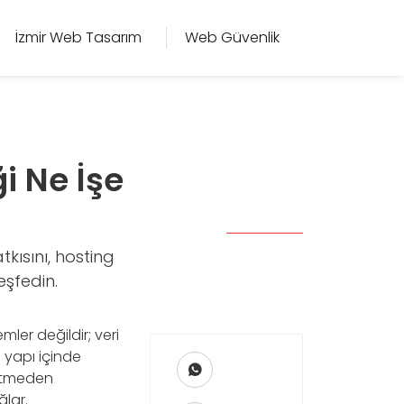
İzmir Web Tasarım
Web Güvenlik
i Ne İşe
kısını, hosting
eşfedin.
ler değildir; veri
u yapı içinde
letmeden
ğlar.