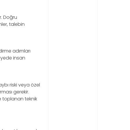
r. Doğru
ler, talebin
dirme adımları
sayede insan
ybı riski veya özel
ması gerekir.
e toplanan teknik