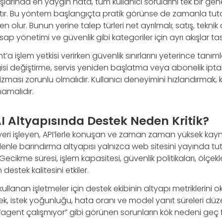
şlarında en yaygın hata, tüm kullanıcı sorularını tek bir ge
ır. Bu yöntem başlangıçta pratik görünse de zamanla tuta
olur. Bunun yerine talep türleri net ayrılmalı; satış, teknik 
ap yönetimi ve güvenlik gibi kategoriler için ayrı akışlar ta
t’a işlem yetkisi verirken güvenlik sınırlarını yeterince tanı
isi değiştirme, servis yeniden başlatma veya abonelik iptal
ası zorunlu olmalıdır. Kullanıcı deneyimini hızlandırmak, k
mamalıdır.
I Altyapısında Destek Neden Kritik?
i veri işleyen, API’lerle konuşan ve zaman zaman yüksek kay
denle barındırma altyapısı yalnızca web sitesini yayında tutm
cikme süresi, işlem kapasitesi, güvenlik politikaları, ölçekle
destek kalitesini etkiler.
kullanan işletmeler için destek ekibinin altyapı metriklerini 
lek, istek yoğunluğu, hata oranı ve model yanıt süreleri düz
 “agent çalışmıyor” gibi görünen sorunların kök nedeni geç fa