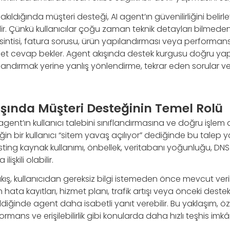
kıldığında müşteri desteği, AI agent’ın güvenilirliğini belir
r. Çünkü kullanıcılar çoğu zaman teknik detayları bilmeden d
esintisi, fatura sorusu, ürün yapılandırması veya performan
 net cevap bekler. Agent akışında destek kurgusu doğru ya
ndırmak yerine yanlış yönlendirme, tekrar eden sorular v
ışında Müşteri Desteğinin Temel Rolü
 agent’ın kullanıcı talebini sınıflandırmasına ve doğru işle
ğin bir kullanıcı “sitem yavaş açılıyor” dediğinde bu talep y
osting kaynak kullanımı, önbellek, veritabanı yoğunluğu, D
işkili olabilir.
akış, kullanıcıdan gereksiz bilgi istemeden önce mevcut veril
ta kayıtları, hizmet planı, trafik artışı veya önceki destek 
ildiğinde agent daha isabetli yanıt verebilir. Bu yaklaşım, öze
rmans ve erişilebilirlik gibi konularda daha hızlı teşhis imkâ