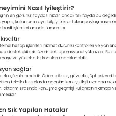
eyimini Nasıl İyileştirir?
şının en görünür faydası hızdır; ancak tek fayda bu değildi
apısı, kullanıcının aynı bilgiyi tekrar tekrar paylaşmasını ön
ve basit işlemleri anında tamamlar.
kısaltır
, temel hesap işlemleri, hizmet durumu kontrolleri ve yönlen
inde destek ekibinin üzerindeki operasyonel yük azalır. Bu 
şık ve yüksek etkili konulara odaklanabilir.
syon sağlar
la çözülmemelidir. Ödeme itirazı, güvenlik şüphesi, veri ka
tiren teknik durumlarda agent’ın konuyu ilgili uzmana aktar
, aktarım sırasında konuşma geçmişi, kullanıcının amacı v
tilmesidir.
n Sık Yapılan Hatalar