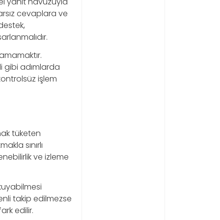
nel yanıt havuzuyla
rsız cevaplara ve
destek,
sarlanmalıdır.
mlamamaktır.
i gibi adımlarda
ontrolsüz işlem
nak tüketen
akla sınırlı
nebilirlik ve izleme
okuyabilmesi
enli takip edilmezse
rk edilir.