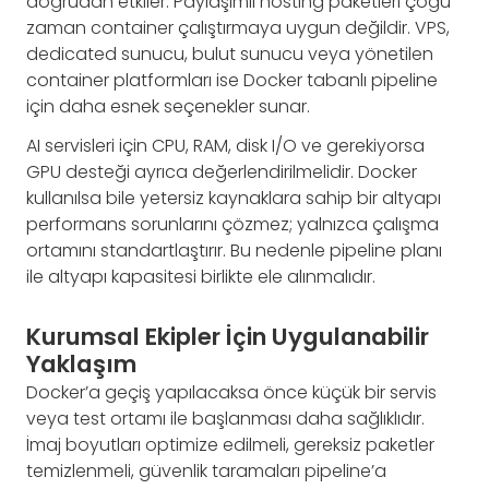
doğrudan etkiler. Paylaşımlı hosting paketleri çoğu
zaman container çalıştırmaya uygun değildir. VPS,
dedicated sunucu, bulut sunucu veya yönetilen
container platformları ise Docker tabanlı pipeline
için daha esnek seçenekler sunar.
AI servisleri için CPU, RAM, disk I/O ve gerekiyorsa
GPU desteği ayrıca değerlendirilmelidir. Docker
kullanılsa bile yetersiz kaynaklara sahip bir altyapı
performans sorunlarını çözmez; yalnızca çalışma
ortamını standartlaştırır. Bu nedenle pipeline planı
ile altyapı kapasitesi birlikte ele alınmalıdır.
Kurumsal Ekipler İçin Uygulanabilir
Yaklaşım
Docker’a geçiş yapılacaksa önce küçük bir servis
veya test ortamı ile başlanması daha sağlıklıdır.
İmaj boyutları optimize edilmeli, gereksiz paketler
temizlenmeli, güvenlik taramaları pipeline’a