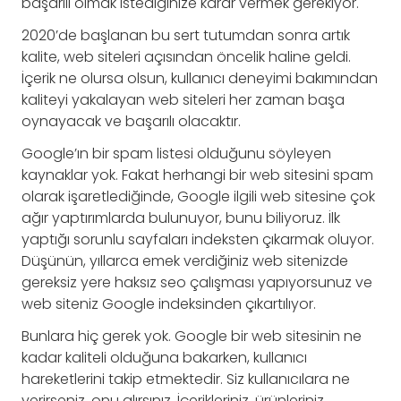
başarılı olmak istediğinize karar vermek gerekiyor.
2020’de başlanan bu sert tutumdan sonra artık
kalite, web siteleri açısından öncelik haline geldi.
İçerik ne olursa olsun, kullanıcı deneyimi bakımından
kaliteyi yakalayan web siteleri her zaman başa
oynayacak ve başarılı olacaktır.
Google’ın bir spam listesi olduğunu söyleyen
kaynaklar yok. Fakat herhangi bir web sitesini spam
olarak işaretlediğinde, Google ilgili web sitesine çok
ağır yaptırımlarda bulunuyor, bunu biliyoruz. İlk
yaptığı sorunlu sayfaları indeksten çıkarmak oluyor.
Düşünün, yıllarca emek verdiğiniz web sitenizde
gereksiz yere haksız seo çalışması yapıyorsunuz ve
web siteniz Google indeksinden çıkartılıyor.
Bunlara hiç gerek yok. Google bir web sitesinin ne
kadar kaliteli olduğuna bakarken, kullanıcı
hareketlerini takip etmektedir. Siz kullanıcılara ne
verirseniz, onu alırsınız. İçerikleriniz, ürünleriniz,