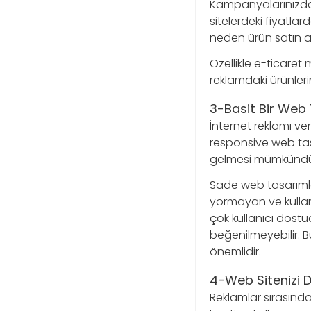
Kampanyalarınızda ö
sitelerdeki fiyatl
neden ürün satın a
Özellikle e-ticaret
reklamdaki ürünleri
3-Basit Bir Web
İnternet reklamı ve
responsive web tas
gelmesi mümkündü
Sade web tasarımlar
yormayan ve kullan
çok kullanıcı dostu
beğenilmeyebilir. 
önemlidir.
4-Web Sitenizi 
Reklamlar sırasında