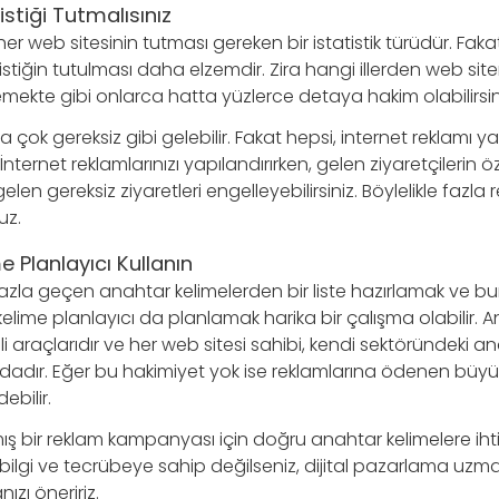
istiği Tutmalısınız
i her web sitesinin tutması gereken bir istatistik türüdür. Faka
stiğin tutulması daha elzemdir. Zira hangi illerden web site
memekte gibi onlarca hatta yüzlerce detaya hakim olabilirsin
ta çok gereksiz gibi gelebilir. Fakat hepsi, internet reklamı
İnternet reklamlarınızı yapılandırırken, gelen ziyaretçilerin öz
gelen gereksiz ziyaretleri engelleyebilirsiniz. Böylelikle fazla
uz.
 Planlayıcı Kullanın
azla geçen anahtar kelimelerden bir liste hazırlamak ve bu
ime planlayıcı da planlamak harika bir çalışma olabilir. A
i araçlarıdır ve her web sitesi sahibi, kendi sektöründeki a
adır. Eğer bu hakimiyet yok ise reklamlarına ödenen büyük
ebilir.
ış bir reklam kampanyası için doğru anahtar kelimelere ihti
ilgi ve tecrübeye sahip değilseniz, dijital pazarlama uzma
ızı öneririz.