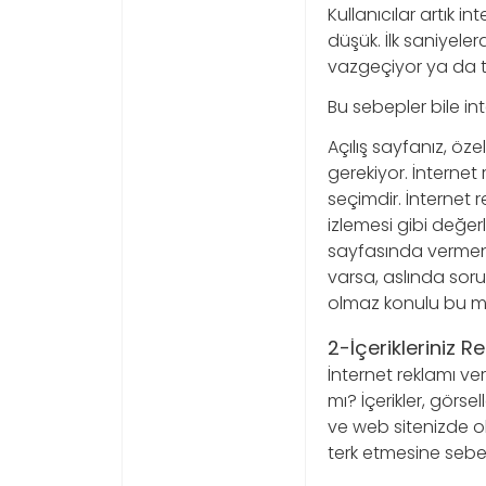
Kullanıcılar artık i
düşük. İlk saniyele
vazgeçiyor ya da t
Bu sebepler bile in
Açılış sayfanız, öze
gerekiyor. İnternet 
seçimdir. İnternet r
izlemesi gibi değer
sayfasında vermeniz
varsa, aslında sor
olmaz konulu bu mak
2-İçerikleriniz 
İnternet reklamı ver
mı? İçerikler, görse
ve web sitenizde ol
terk etmesine sebep