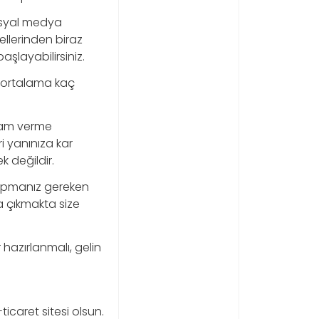
osyal medya
llerinden biraz
şlayabilirsiniz.
ın ortalama kaç
klam verme
ri yanınıza kar
 değildir.
 yapmanız gereken
 çıkmakta size
 hazırlanmalı, gelin
ticaret sitesi olsun.