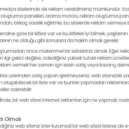
l medya sitelerinde de reklam verebilmeniz mümkündür. S
am oluşturma panelleri, arama motoru reklam oluşturma pane
an, birkaç saatlik eğitimle, bu sitelerde reklam vermeye ba
ndine göre bir kitlesi var ve bu kitleleri iyi bilmek, yaşların
larının ne olduğu gibi konulara da hakim olmak gerekir.
luşturmadan önce mükemmel bir sebebiniz olmalı. Eğer re
ilgi çekici değilse, ödediğiniz yüksek tutarlı reklam ücretle
reklam vermek her zaman için kesin satış veya kazanç demek
 sitesi üzerinden satış yapan işletmeyseniz, web sitenizde
luşabilecek bir liste var ve bunları yapmadan reklamlara
ler ödetebilir.
de, bir web sitesi internet reklamları için ne yapmalı, nazır
lı Olmalı
diğiniz web siteniz ister kurumsal bir web sitesi isterse de e-