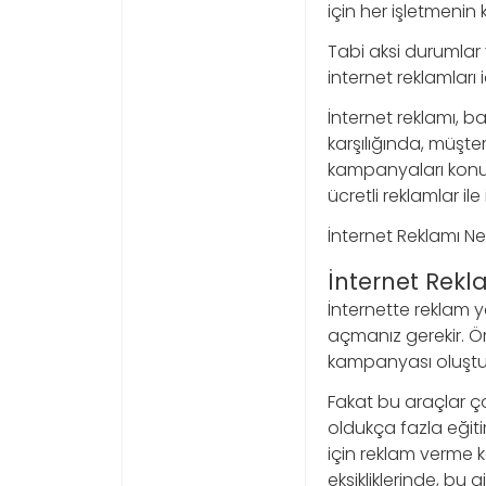
için her işletmenin 
Tabi aksi durumlar 
internet reklamlar
İnternet reklamı, ba
karşılığında, müşte
kampanyaları konus
ücretli reklamlar ile 
İnternet Reklamı Ne
İnternet Rekla
İnternette reklam y
açmanız gerekir. Ö
kampanyası oluştura
Fakat bu araçlar ç
oldukça fazla eğiti
için reklam verme 
eksikliklerinde, bu 