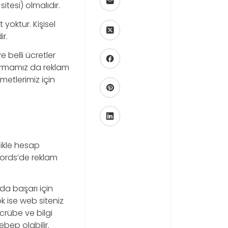
itesi) olmalıdır.
yoktur. Kişisel
r.
e belli ücretler
 firmamız da reklam
etlerimiz için
likle hesap
words’de reklam
da başarı için
k ise web siteniz
crübe ve bilgi
ebep olabilir.