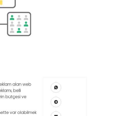
 reklam alan web
klamı, belli
rin bütçesi ve
rnette var olabilmek