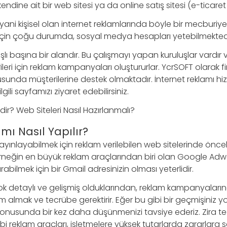
kendine ait bir web sitesi ya da online satış sitesi (e-ticaret s
yani kişisel olan internet reklamlarında böyle bir mecburiyet 
ı için çoğu durumda, sosyal medya hesapları yetebilmektedi
şlı başına bir alandır. Bu çalışmayı yapan kuruluşlar vardır v
rileri için reklam kampanyaları oluştururlar. YcrSOFT olarak
unda müşterilerine destek olmaktadır. İnternet reklamı hizm
ilgili sayfamızı ziyaret edebilirsiniz.
dir? Web Siteleri Nasıl Hazırlanmalı?
mı Nasıl Yapılır?
ayınlayabilmek için reklam verilebilen web sitelerinde önce
rneğin en büyük reklam araçlarından biri olan Google Ad
bilmek için bir Gmail adresinizin olması yeterlidir.
ok detaylı ve gelişmiş olduklarından, reklam kampanyaların
m almak ve tecrübe gerektirir. Eğer bu gibi bir geçmişiniz yo
konusunda bir kez daha düşünmenizi tavsiye ederiz. Zira te
gibi reklam araçları, işletmelere yüksek tutarlarda zararlara s