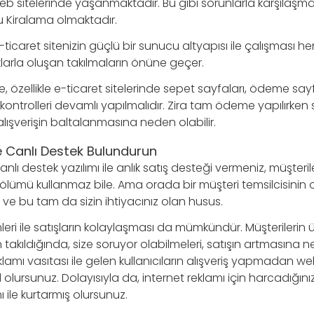
b sitelerinde yaşanmaktadır. Bu gibi sorunlarla karşılaşma
Kiralama olmaktadır.
ticaret sitenizin güçlü bir sunucu altyapısı ile çalışması he
larla oluşan takılmaların önüne geçer.
e, özellikle e-ticaret sitelerinde sepet sayfaları, ödeme sayf
rın kontrolleri devamlı yapılmalıdır. Zira tam ödeme yapılırk
alışverişin baltalanmasına neden olabilir.
 Canlı Destek Bulundurun
nlı destek yazılımı ile anlık satış desteği vermeniz, müşteril
lümü kullanmaz bile. Ama orada bir müşteri temsilcisinin 
r ve bu tam da sizin ihtiyacınız olan husus.
eri ile satışların kolaylaşması da mümkündür. Müşterilerin ür
n takıldığında, size soruyor olabilmeleri, satışın artmasına n
lamı vasıtası ile gelen kullanıcıların alışveriş yapmadan w
olursunuz. Dolayısıyla da, internet reklamı için harcadığınız
ı ile kurtarmış olursunuz.