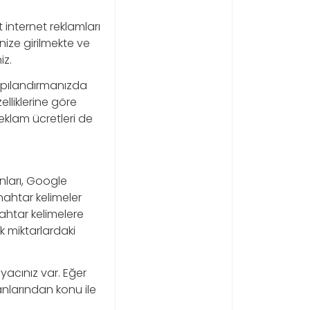
t internet reklamları
nize girilmekte ve
iz.
 yapılandırmanızda
elliklerine göre
 reklam ücretleri de
nları, Google
nahtar kelimeler
nahtar kelimelere
 miktarlardaki
yacınız var. Eğer
nlarından konu ile