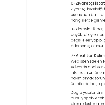
6-Ziyaretçi İstat
Ziyaretçi istatistiğ
esnasında bu istati
hangi illerde giril
Bu detaylar ilk baş
büyük rol oynarlar. 
değişiklikler yapıp, 
ödememiş olursun
7-Anahtar Kelime
Web sitenizde en f
Adwords anahtar kel
internetin en öneml
hakim olmak zorund
ücretlerde boşa gid
Doğru yapılandırılm
bunu yapabilecek b
alakalı destek alman