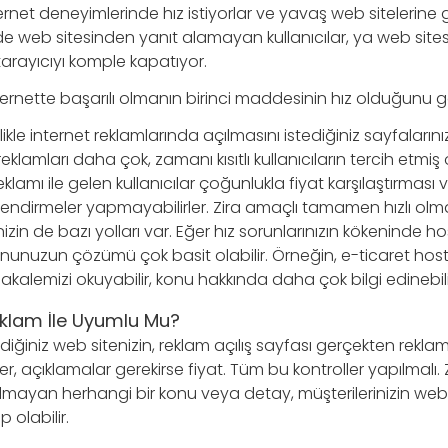
nternet deneyimlerinde hız istiyorlar ve yavaş web sitelerine
rde web sitesinden yanıt alamayan kullanıcılar, ya web site
arayıcıyı komple kapatıyor.
ternette başarılı olmanın birinci maddesinin hız olduğunu g
llikle internet reklamlarında açılmasını istediğiniz sayfalarını
reklamları daha çok, zamanı kısıtlı kullanıcıların tercih etmiş o
eklamı ile gelen kullanıcılar çoğunlukla fiyat karşılaştırması 
lendirmeler yapmayabilirler. Zira amaçlı tamamen hızlı olmaktı
in de bazı yolları var. Eğer hız sorunlarınızın kökeninde ho
ununuzun çözümü çok basit olabilir. Örneğin, e-ticaret ho
alemizi okuyabilir, konu hakkında daha çok bilgi edinebilir
Reklam İle Uyumlu Mu?
diğiniz web sitenizin, reklam açılış sayfası gerçekten reklamla
ller, açıklamalar gerekirse fiyat. Tüm bu kontroller yapılmalı
mayan herhangi bir konu veya detay, müşterilerinizin web si
 olabilir.