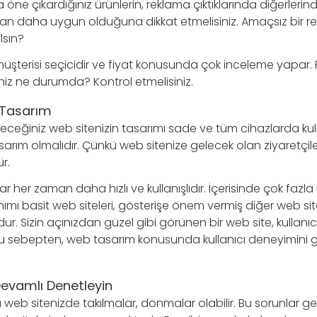
ne çıkardığınız ürünlerin, reklama çıktıklarında diğerlerin
ardan daha uygun olduğuna dikkat etmelisiniz. Amaçsız bir r
lsın?
 müşterisi seçicidir ve fiyat konusunda çok inceleme yapar.
niz ne durumda? Kontrol etmelisiniz.
 Tasarım
receğiniz web sitenizin tasarımı sade ve tüm cihazlarda kulla
arım olmalıdır. Çünkü web sitenize gelecek olan ziyaretçil
r.
 her zaman daha hızlı ve kullanışlıdır. İçerisinde çok fazl
ımı basit web siteleri, gösterişe önem vermiş diğer web si
dur. Sizin açınızdan güzel gibi görünen bir web site, kullanı
Bu sebepten, web tasarım konusunda kullanıcı deneyimini
Devamlı Denetleyin
 web sitenizde takılmalar, donmalar olabilir. Bu sorunlar gen