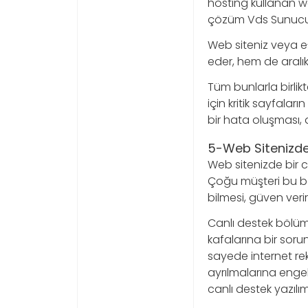
hosting kullanan we
çözüm Vds Sunucu 
Web siteniz veya e-
eder, hem de aralık
Tüm bunlarla birlikt
için kritik sayfala
bir hata oluşması, 
5-Web Sitenizde
Web sitenizde bir ca
Çoğu müşteri bu bö
bilmesi, güven veri
Canlı destek bölüml
kafalarına bir soru
sayede internet rek
ayrılmalarına engel 
canlı destek yazılım