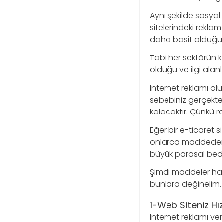
Aynı şekilde sosya
sitelerindeki rekl
daha basit olduğund
Tabi her sektörün ke
olduğu ve ilgi alan
İnternet reklamı o
sebebiniz gerçekten 
kalacaktır. Çünkü 
Eğer bir e-ticaret
onlarca maddeden o
büyük parasal bedel
Şimdi maddeler halin
bunlara değinelim.
1-Web Siteniz Hız
İnternet reklamı ver