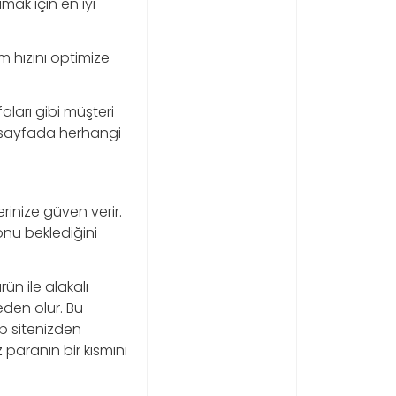
mak için en iyi
m hızını optimize
aları gibi müşteri
en sayfada herhangi
erinize güven verir.
onu beklediğini
ün ile alakalı
eden olur. Bu
eb sitenizden
 paranın bir kısmını