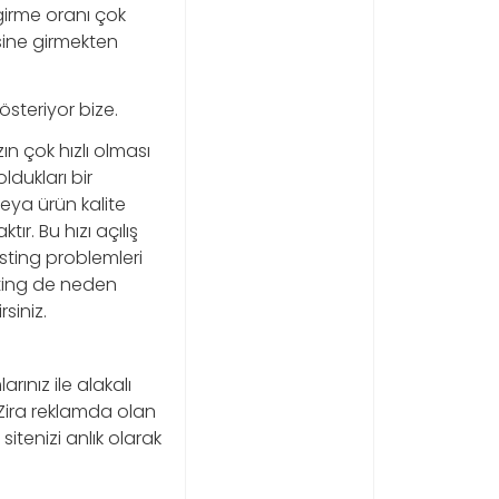
 girme oranı çok
sine girmekten
österiyor bize.
zın çok hızlı olması
ldukları bir
veya ürün kalite
r. Bu hızı açılış
sting problemleri
sting de neden
siniz.
rınız ile alakalı
. Zira reklamda olan
tenizi anlık olarak