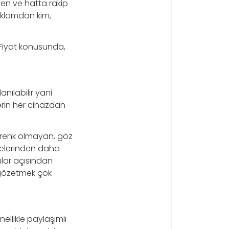
den ve hatta rakip
eklamdan kim,
 Fiyat konusunda,
nılabilir yani
erin her cihazdan
a renk olmayan, göz
telerinden daha
cılar açısından
 gözetmek çok
ellikle paylaşımlı